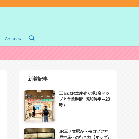
Contact
新着記事
三宮のお土産売り場2店マッ
プと営業時間（朝6時半～23
時）
JR三ノ宮駅からモロゾフ神
戸本店への行き方【マップと